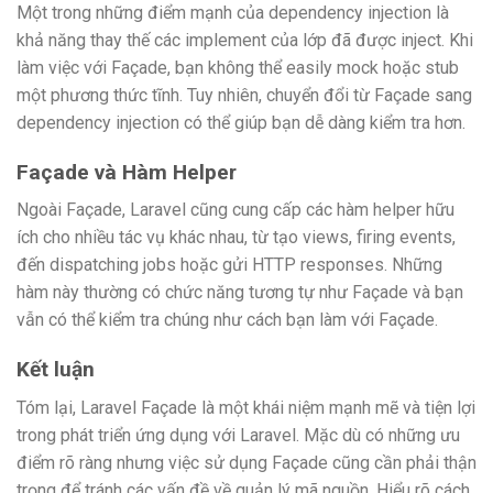
Một trong những điểm mạnh của dependency injection là
khả năng thay thế các implement của lớp đã được inject. Khi
làm việc với Façade, bạn không thể easily mock hoặc stub
một phương thức tĩnh. Tuy nhiên, chuyển đổi từ Façade sang
dependency injection có thể giúp bạn dễ dàng kiểm tra hơn.
Façade và Hàm Helper
Ngoài Façade, Laravel cũng cung cấp các hàm helper hữu
ích cho nhiều tác vụ khác nhau, từ tạo views, firing events,
đến dispatching jobs hoặc gửi HTTP responses. Những
hàm này thường có chức năng tương tự như Façade và bạn
vẫn có thể kiểm tra chúng như cách bạn làm với Façade.
Kết luận
Tóm lại, Laravel Façade là một khái niệm mạnh mẽ và tiện lợi
trong phát triển ứng dụng với Laravel. Mặc dù có những ưu
điểm rõ ràng nhưng việc sử dụng Façade cũng cần phải thận
trọng để tránh các vấn đề về quản lý mã nguồn. Hiểu rõ cách