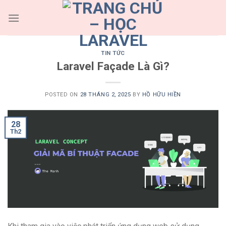
Skip
to
content
TIN TỨC
Laravel Façade Là Gì?
POSTED ON
28 THÁNG 2, 2025
BY
HỒ HỮU HIỀN
28
Th2