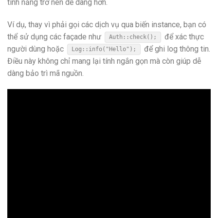
tính năng trở nên dễ dàng hơn.
Ví dụ, thay vì phải gọi các dịch vụ qua biến instance, bạn có
thể sử dụng các façade như
để xác thực
Auth::check();
người dùng hoặc
để ghi log thông tin.
Log::info("Hello");
Điều này không chỉ mang lại tính ngắn gọn mà còn giúp dễ
dàng bảo trì mã nguồn.