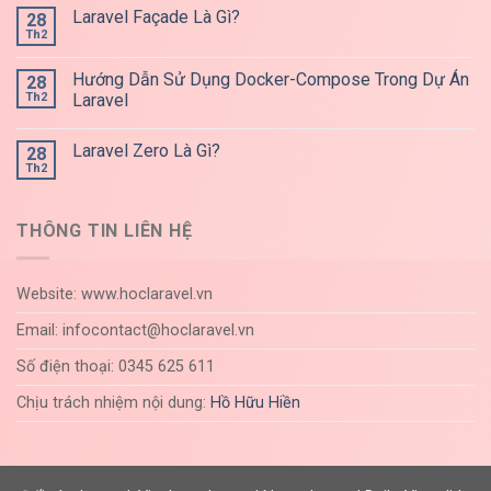
Laravel Façade Là Gì?
28
Th2
Hướng Dẫn Sử Dụng Docker-Compose Trong Dự Án
28
Th2
Laravel
Laravel Zero Là Gì?
28
Th2
THÔNG TIN LIÊN HỆ
Website: www.hoclaravel.vn
Email: infocontact@hoclaravel.vn
Số điện thoại: 0345 625 611
Chịu trách nhiệm nội dung:
Hồ Hữu Hiền